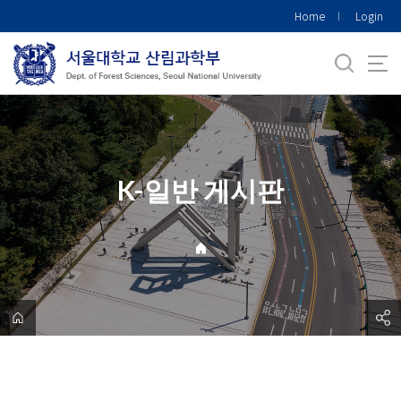
바
Home
Login
로
가
기
메
뉴
K-일반 게시판